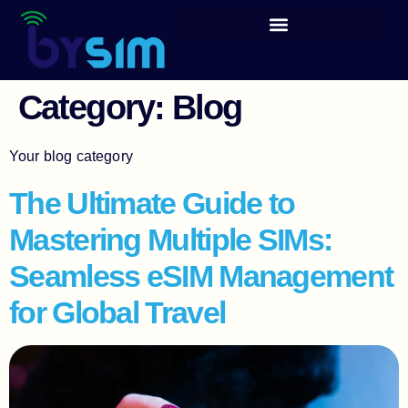
content
Category:
Blog
Your blog category
The Ultimate Guide to
Mastering Multiple SIMs:
Seamless eSIM Management
for Global Travel